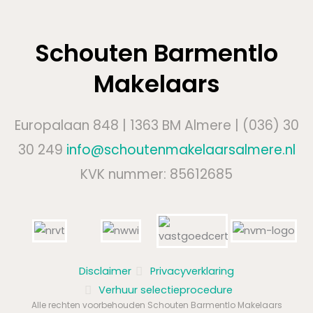
m
r
m
e
Schouten Barmentlo
r
Makelaars
Europalaan 848 | 1363 BM Almere | (036) 30
30 249
info@schoutenmakelaarsalmere.nl
KVK nummer: 85612685
Disclaimer
Privacyverklaring
Verhuur selectieprocedure
Alle rechten voorbehouden Schouten Barmentlo Makelaars