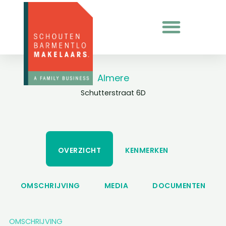
Ga
naar
de
inhoud
Almere
Schutterstraat 6D
OVERZICHT
KENMERKEN
OMSCHRIJVING
MEDIA
DOCUMENTEN
OMSCHRIJVING