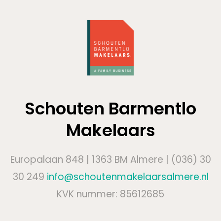
Schouten Barmentlo
Makelaars
Europalaan 848 | 1363 BM Almere | (036) 30
30 249
info@schoutenmakelaarsalmere.nl
KVK nummer: 85612685