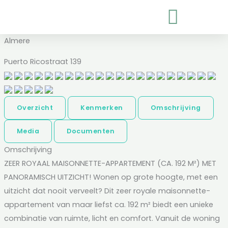
Ga
naar
de
Almere
inhoud
Puerto Ricostraat 139
Overzicht
Kenmerken
Omschrijving
Media
Documenten
Omschrijving
ZEER ROYAAL MAISONNETTE-APPARTEMENT (CA. 192 M²) MET
PANORAMISCH UITZICHT! Wonen op grote hoogte, met een
uitzicht dat nooit verveelt? Dit zeer royale maisonnette-
appartement van maar liefst ca. 192 m² biedt een unieke
combinatie van ruimte, licht en comfort. Vanuit de woning