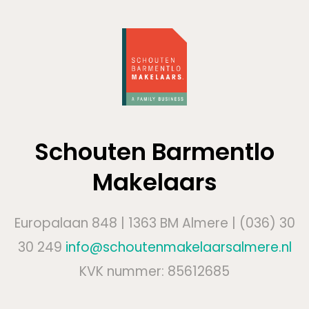
Schouten Barmentlo
Makelaars
Europalaan 848 | 1363 BM Almere | (036) 30
30 249
info@schoutenmakelaarsalmere.nl
KVK nummer: 85612685